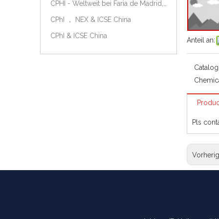
CPHI - Weltweit bei Faria de Madrid, Spanien, am 9.-11. Oktober 2018.
CPhI ， NEX & ICSE China
CPhI & ICSE China
Anteil an:
Catalog
Chemic
Produc
Pls cont
Vorheri