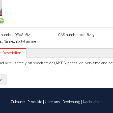
 number:
DE08082
CAS number:
102-82-9
al Name:
tributyl amine
t Description
act with us freely on specifications,MSDS, prices, delivery time and p
ge:
Zuhause
|
Produkte
|
Über uns
|
Bedienung
|
Nachrichten