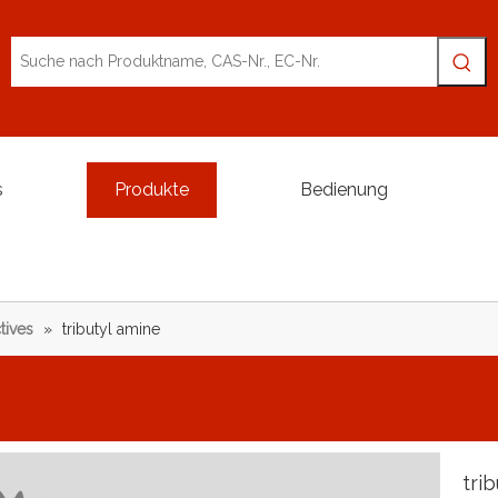
s
Produkte
Bedienung
tives
»
tributyl amine
tri