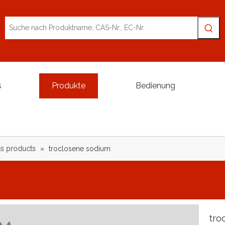
s
Produkte
Bedienung
s products
»
troclosene sodium
tro