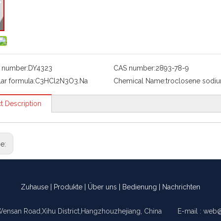
 number:
DY4323
CAS number:
2893-78-9
ar formula:
C3HCl2N3O3.Na
Chemical Name:
troclosene sodi
t Description
ge:
Zuhause
|
Produkte
|
Über uns
|
Bedienung
|
Nachrichten
Wensan Road,Xihu District,Hangzhouzhejiang, China E-mail :
web@