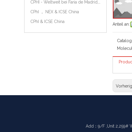
CPHI - Weltweit bei Faria de Madrid, Spanien, am 9.-11. Oktober 2018.
CPhI ， NEX & ICSE China
CPhI & ICSE China
Anteil an:
Catalog
Molecul
Produc
Vorheri
Add：9/F ,Unit 2,259# 