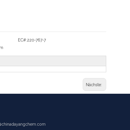
EC#:
220-767-7
um
Nächste:
chinadayangchem.com