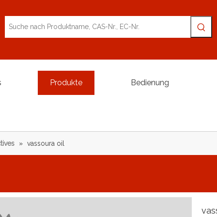
s
Produkte
Bedienung
tives
»
vassoura oil
vas