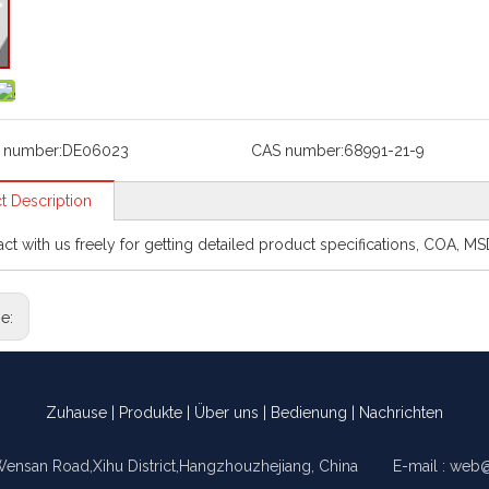
 number:
DE06023
CAS number:
68991-21-9
t Description
act with us freely for getting detailed product specifications, COA, M
ge:
Zuhause
|
Produkte
|
Über uns
|
Bedienung
|
Nachrichten
Wensan Road,Xihu District,Hangzhouzhejiang, China E-mail :
web@