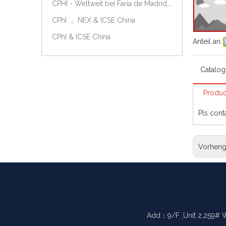
CPHI - Weltweit bei Faria de Madrid, Spanien, am 9.-11. Oktober 2018.
CPhI ， NEX & ICSE China
CPhI & ICSE China
Anteil an:
Catalog
Produc
Pls cont
Vorheri
Add：9/F ,Unit 2,259# 