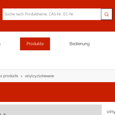
s
Produkte
Bedienung
s products
»
vinylcyclohexane
vin