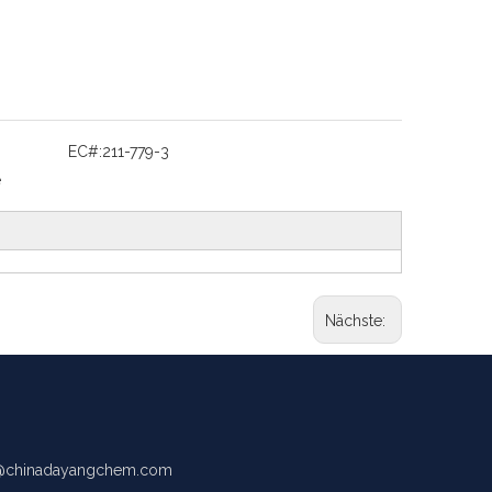
EC#:
211-779-3
e
Nächste:
chinadayangchem.com