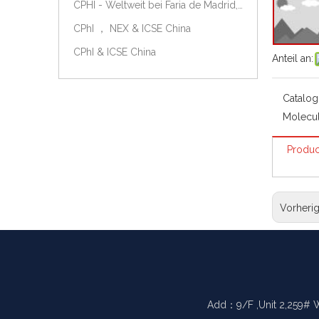
CPHI - Weltweit bei Faria de Madrid, Spanien, am 9.-11. Oktober 2018.
CPhI ， NEX & ICSE China
CPhI & ICSE China
Anteil an:
Catalog
Molecul
Produc
Vorheri
Add：9/F ,Unit 2,259# 