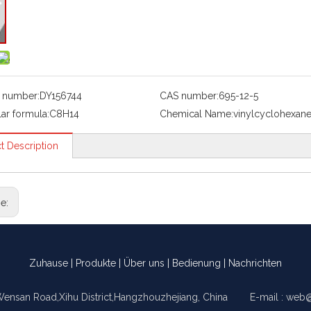
 number:
DY156744
CAS number:
695-12-5
ar formula:
C8H14
Chemical Name:
vinylcyclohexan
t Description
ge:
Zuhause
|
Produkte
|
Über uns
|
Bedienung
|
Nachrichten
Wensan Road,Xihu District,Hangzhouzhejiang, China E-mail :
web@